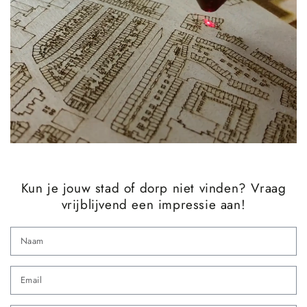
Kun je jouw stad of dorp niet vinden? Vraag
vrijblijvend een impressie aan!
N
Em
*