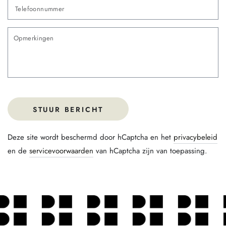
Te
O
STUUR BERICHT
Deze site wordt beschermd door hCaptcha en het
privacybeleid
en de
servicevoorwaarden
van hCaptcha zijn van toepassing.