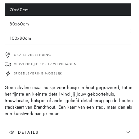
70x50cm
Translation
missing:
nl.products.product.variant_sold_out_or_unavailable
80x60cm
Translation
missing:
nl.products.product.variant_sold_out_or_unavailable
100x80cm
Translation
missing:
nl.products.product.variant_sold_out_or_unavailable
GRATIS VERZENDING
VERZENDTIJD: 12 - 17 WERKDAGEN
SPOEDLEVERING MOGELIJK
Geen skyline maar huisje voor huisje in hout gegraveerd, tot in
het fijnste en kleinste detail vind jij jouw geboortehuis,
trouwlocatie, hotspot of ander geliefd detail terug op de houten
stadskaart van Brandthout. Een kaart van een stad, maar dan als
een kunstwerk aan je muur.
DETAILS