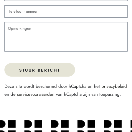
Te
O
STUUR BERICHT
Deze site wordt beschermd door hCaptcha en het
privacybeleid
en de
servicevoorwaarden
van hCaptcha zijn van toepassing.