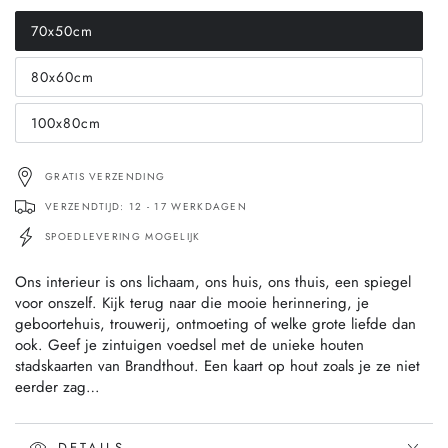
70x50cm
Translation
missing:
nl.products.product.variant_sold_out_or_unavailable
80x60cm
Translation
missing:
nl.products.product.variant_sold_out_or_unavailable
100x80cm
Translation
missing:
nl.products.product.variant_sold_out_or_unavailable
GRATIS VERZENDING
VERZENDTIJD: 12 - 17 WERKDAGEN
SPOEDLEVERING MOGELIJK
Ons interieur is ons lichaam, ons huis, ons thuis, een spiegel
voor onszelf. Kijk terug naar die mooie herinnering, je
geboortehuis, trouwerij, ontmoeting of welke grote liefde dan
ook. Geef je zintuigen voedsel met de unieke houten
stadskaarten van Brandthout. Een kaart op hout zoals je ze niet
eerder zag…
DETAILS