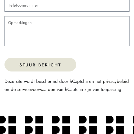
Te
O
STUUR BERICHT
Deze site wordt beschermd door hCaptcha en het
privacybeleid
en de
servicevoorwaarden
van hCaptcha zijn van toepassing.