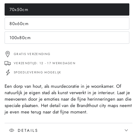
70x50cm
Translation
missing:
nl.products.product.variant_sold_out_or_unavailable
80x60cm
Translation
missing:
nl.products.product.variant_sold_out_or_unavailable
100x80cm
Translation
missing:
nl.products.product.variant_sold_out_or_unavailable
GRATIS VERZENDING
VERZENDTIJD: 12 - 17 WERKDAGEN
SPOEDLEVERING MOGELIJK
Een dorp van hout, als muurdecoratie in je woonkamer. Of
natuurlijk je eigen stad als kunst verwerkt in je interieur. Laat je
meevoeren door je emoties naar de fijne herinneringen aan die
speciale plaatsen. Het detail van de Brandthout city maps neemt
je even mee terug naar dat fijne moment.
DETAILS