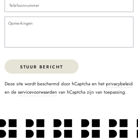
Te
O
STUUR BERICHT
Deze site wordt beschermd door hCaptcha en het
privacybeleid
en de
servicevoorwaarden
van hCaptcha zijn van toepassing.