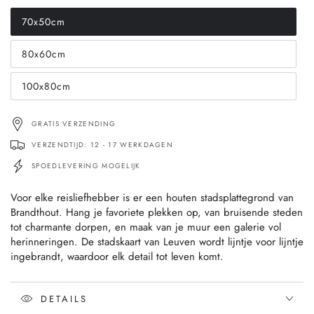
70x50cm
Translation
missing:
nl.products.product.variant_sold_out_or_unavailable
80x60cm
Translation
missing:
nl.products.product.variant_sold_out_or_unavailable
100x80cm
Translation
missing:
nl.products.product.variant_sold_out_or_unavailable
GRATIS VERZENDING
VERZENDTIJD: 12 - 17 WERKDAGEN
SPOEDLEVERING MOGELIJK
Voor elke reisliefhebber is er een houten stadsplattegrond van
Brandthout. Hang je favoriete plekken op, van bruisende steden
tot charmante dorpen, en maak van je muur een galerie vol
herinneringen. De stadskaart van Leuven wordt lijntje voor lijntje
ingebrandt, waardoor elk detail tot leven komt.
DETAILS