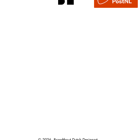
© 2026,
Brandthout Dutch Designart
.