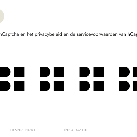
 hCaptcha en het
privacybeleid
en de
servicevoorwaarden
van hCapt
BRANDTHOUT.
INFORMATIE