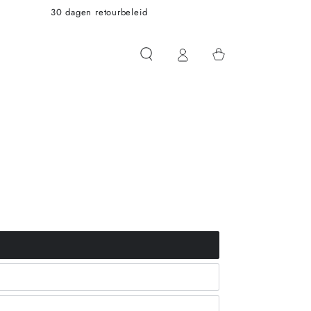
30 dagen retourbeleid
Winkelwagen
t_or_unavailable
t_or_unavailable