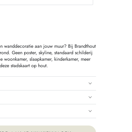
t_or_unavailable
ten wanddecoratie aan jouw muur? Bij Brandthout
ond. Geen poster, skyline, standaard schilderij
 je woonkamer, slaapkamer, kinderkamer, meer
deze stadskaart op hout.