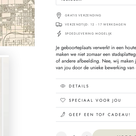
Translation
missing:
nl.products.product.variant_sold_ou
GRATIS VERZENDING
VERZENDTIJD: 12 - 17 WERKDAGEN
SPOEDLEVERING MOGELIJK
Je geboorteplaats verwerkt in een hou
maken we niet zomaar een stadsplattegr
of andere afbeelding. Nee, wij maken
van jou door de unieke bewerking van 
DETAILS
SPECIAAL VOOR JOU
GEEF EEN TOF CADEAU!
Hoeveelheid