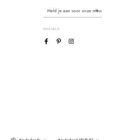
Meld
je
aan
SOCIALS
voor
Facebook
Pinterest
Instagram
onze
nieuwsbrief
Taal
Land