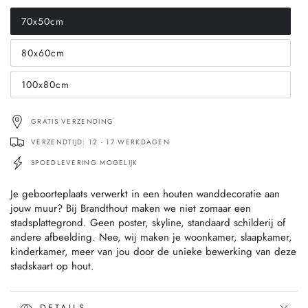
70x50cm
Translation
missing:
nl.products.product.variant_sold_out_or_unavailable
80x60cm
Translation
missing:
nl.products.product.variant_sold_out_or_unavailable
100x80cm
Translation
missing:
nl.products.product.variant_sold_out_or_unavailable
GRATIS VERZENDING
VERZENDTIJD: 12 - 17 WERKDAGEN
SPOEDLEVERING MOGELIJK
Je geboorteplaats verwerkt in een houten wanddecoratie aan
jouw muur? Bij Brandthout maken we niet zomaar een
stadsplattegrond. Geen poster, skyline, standaard schilderij of
andere afbeelding. Nee, wij maken je woonkamer, slaapkamer,
kinderkamer, meer van jou door de unieke bewerking van deze
stadskaart op hout.
DETAILS