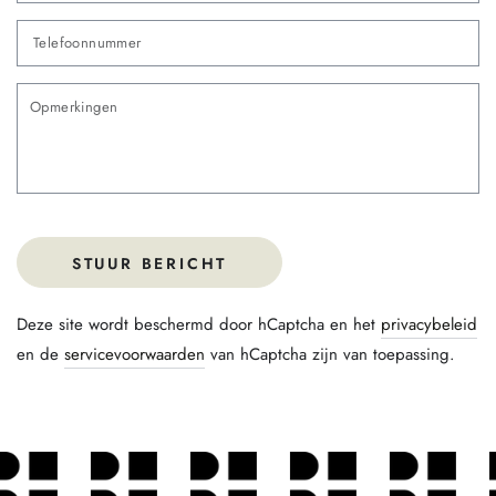
Te
O
STUUR BERICHT
Deze site wordt beschermd door hCaptcha en het
privacybeleid
en de
servicevoorwaarden
van hCaptcha zijn van toepassing.