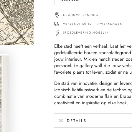
Translation
missing:
nl.products.product.variant_sold_ou
GRATIS VERZENDING
VERZENDTIJD: 12 - 17 WERKDAGEN
SPOEDLEVERING MOGELIJK
Elke stad heeft een verhaal. Laat het v
gedetailleerde houten stadsplattegrond
jouw interieur. Mix en match steden zo
persoonlijke gallery wall die jouw verha
favoriete plaats tot leven, zodat er na 
De stad van innovatie, design en levendi
iconisch lichtkunstwerk en de technolog
combinatie van moderne flair en Braban
creativiteit en inspiratie op elke hoek.
DETAILS