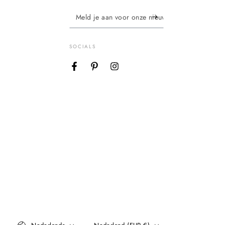
Meld
je
aan
SOCIALS
voor
Facebook
Pinterest
Instagram
onze
nieuwsbrief
Taal
Land