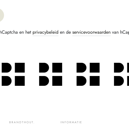
 hCaptcha en het
privacybeleid
en de
servicevoorwaarden
van hCapt
BRANDTHOUT.
INFORMATIE