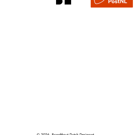
© 2026,
Brandthout Dutch Designart
.