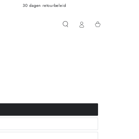
30 dagen retourbeleid
Winkelwagen
t_or_unavailable
t_or_unavailable