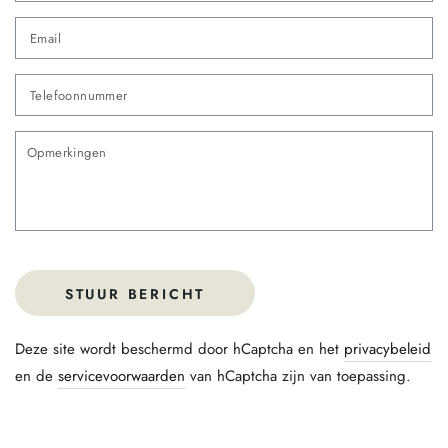
Em
*
Te
O
STUUR BERICHT
Deze site wordt beschermd door hCaptcha en het
privacybeleid
en de
servicevoorwaarden
van hCaptcha zijn van toepassing.