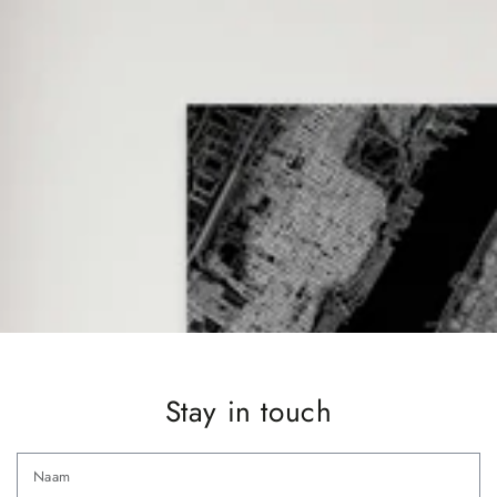
Stay in touch
N