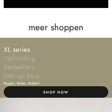
meer shoppen
XL series
Verlichting
Bestsellers
foto op hout
Bigger, Better, Bolder!
SHOP NOW