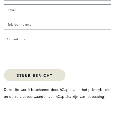
Em
*
Te
O
STUUR BERICHT
Deze site wordt beschermd door hCaptcha en het
privacybeleid
en de
servicevoorwaarden
van hCaptcha zijn van toepassing.