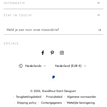
INFORMATIE
STAY IN TOUCH!
Meld
je
aan
SOCIALS
voor
Facebook
Pinterest
Instagram
onze
Taal
Land
nieuwsbrief
Nederlands
Nederland (EUR €)
Betaalmethodes
© 2026,
Brandthout Dutch Designart
.
Terugbetalingsbeleid
Privacybeleid
Algemene voorwaarden
Shipping policy
Contactgegevens
Wettelijke kennisgeving