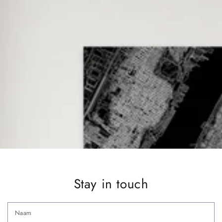
Stay in touch
N