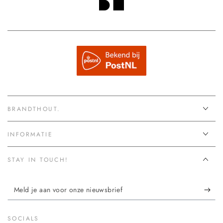
BRANDTHOUT.
INFORMATIE
STAY IN TOUCH!
Meld
je
aan
SOCIALS