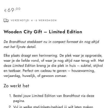
69
,00
€
VERZENDTIJD: 4 - 6 WERKDAGEN
Wooden City Gift – Limited Edition
De Brandthout stadskaart nu in compact formaat én nog altijd
met het fijnste detail.
Elke plaats draagt een herinnering. De plek waar je opgroeide,
waar je de liefde vond, of waar je nog altijd naar terug wilt. Met
deze
Limited Edition
breng je die plek in huis – subtiel, stijlvol
en tastbaar.
Perfect om cadeau te geven – housewarming,
verjaardag, huwelijk, of gewoon zomaar.
Zo werkt het
Bestel jouw Limited Edition van Brandthout via deze
pagina.
Vul in welke stad/plaats/gebied jij wilt laten maken.