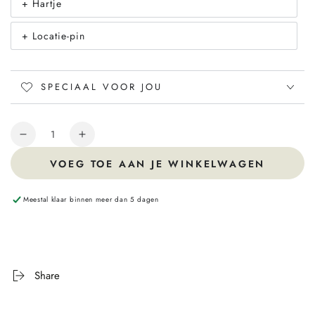
+ Hartje
Translation
missing:
nl.products.product.variant_sold_out_or_unavailable
+ Locatie-pin
Translation
missing:
nl.products.product.variant_sold_out_or_unavailable
SPECIAAL VOOR JOU
Hoeveelheid
VOEG TOE AAN JE WINKELWAGEN
Meestal klaar binnen meer dan 5 dagen
Share