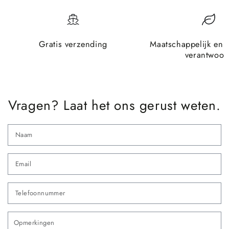
Gratis verzending
Maatschappelijk en 
verantwoor
Vragen? Laat het ons gerust weten.
N
Em
*
Te
O