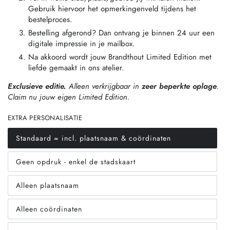
Gebruik hiervoor het opmerkingenveld tijdens het
bestelproces.
Bestelling afgerond? Dan ontvang je binnen 24 uur een
digitale impressie in je mailbox.
Na akkoord wordt jouw Brandthout Limited Edition met
liefde gemaakt in ons atelier.
Exclusieve editie.
Alleen verkrijgbaar in
zeer beperkte oplage
.
Claim nu jouw eigen Limited Edition.
EXTRA PERSONALISATIE
Standaard = incl. plaatsnaam & coördinaten
Translation
missing:
nl.products.product.variant_sold_out_or_unavailable
Geen opdruk - enkel de stadskaart
Translation
missing:
nl.products.product.variant_sold_out_or_unavailable
Alleen plaatsnaam
Translation
missing:
nl.products.product.variant_sold_out_or_unavailable
Alleen coördinaten
Translation
missing:
nl.products.product.variant_sold_out_or_unavailable