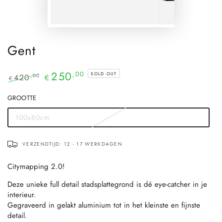
Gent
250
,00
SOLD OUT
420
,00
€
€
GROOTTE
100x80cm
Translation
missing:
nl.products.product.variant_sold_out_or_unavailable
VERZENDTIJD: 12 - 17 WERKDAGEN
Citymapping 2.0!
Deze unieke full detail stadsplattegrond is dé eye-catcher in je
interieur.
Gegraveerd in gelakt aluminium tot in het kleinste en fijnste
detail.