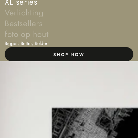
XL series
Verlichting
Bestsellers
foto op hout
Bigger, Better, Bolder!
SHOP NOW