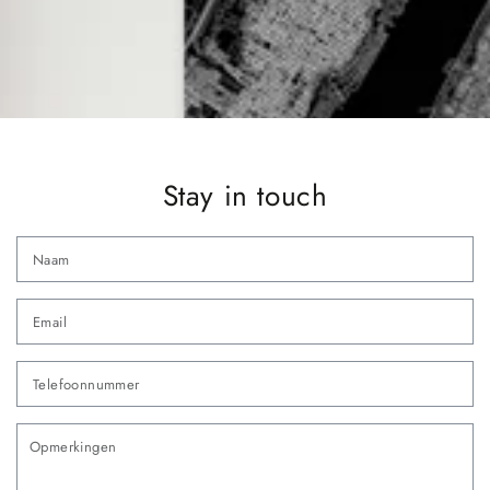
Stay in touch
N
Em
*
Te
O