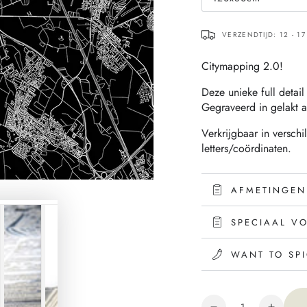
Translation
missing:
nl.products.product
VERZENDTIJD: 12 - 
Citymapping 2.0!
Deze unieke full detail 
Gegraveerd in gelakt al
Verkrijgbaar in versch
letters/coördinaten.
AFMETINGEN
SPECIAAL V
WANT TO SPIC
Hoeveelheid