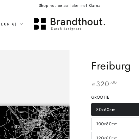
Shop nu, betaal later met Klarna
(EUR €)
Freiburg
320
,00
€
GROOTTE
80x60cm
Translation
missing:
nl.products.product
100x80cm
Translation
missing:
nl.products.product
120x80cm