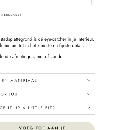
.variant_sold_out_or_unavailable
17 WERKDAGEN
stadsplattegrond is dé eye-catcher in je interieur.
uminium tot in het kleinste en fijnste detail.
illende afmetingen, met of zonder
 EN MATERIAAL
OOR JOU
E IT UP A LITTLE BIT?
VOEG TOE AAN JE