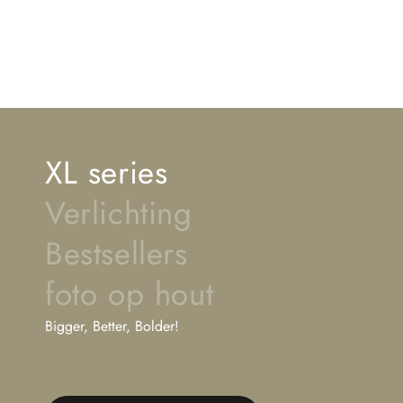
XL series
Verlichting
Bestsellers
foto op hout
Bigger, Better, Bolder!