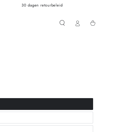
30 dagen retourbeleid
Winkelwagen
.variant_sold_out_or_unavailable
.variant_sold_out_or_unavailable