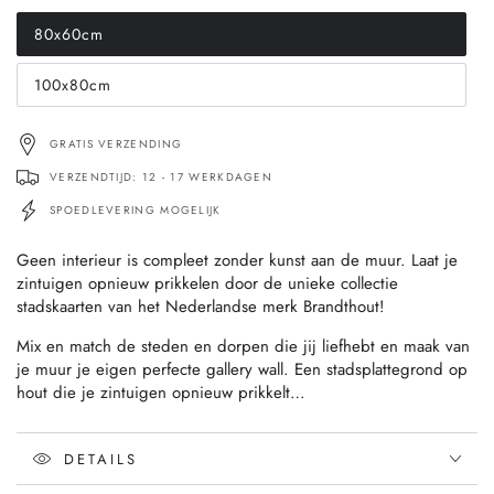
80x60cm
Translation
missing:
nl.products.product.variant_sold_out_or_unavailable
100x80cm
Translation
missing:
nl.products.product.variant_sold_out_or_unavailable
GRATIS VERZENDING
VERZENDTIJD: 12 - 17 WERKDAGEN
SPOEDLEVERING MOGELIJK
Geen interieur is compleet zonder kunst aan de muur. Laat je
zintuigen opnieuw prikkelen door de unieke collectie
stadskaarten van het Nederlandse merk Brandthout!
Mix en match de steden en dorpen die jij liefhebt en maak van
je muur je eigen perfecte gallery wall. Een stadsplattegrond op
hout die je zintuigen opnieuw prikkelt…
DETAILS